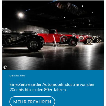
Meh
©
EFA Mobile Zeiten
Eine Zeitreise der Automobilindustrie von den
20er bis hin zu den 80er Jahren.
MEHR ERFAHREN