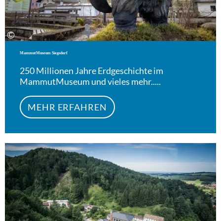
©
MammutMuseum Siegsdorf
250 Millionen Jahre Erdgeschichte im
MammutMuseum und vieles mehr.....
MEHR ERFAHREN
Meh