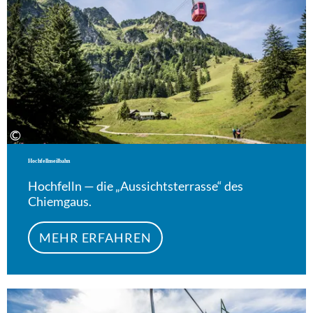
©
Hochfellnseilbahn
Hochfelln — die „Aussichtsterrasse“ des
Chiemgaus.
MEHR ERFAHREN
Meh