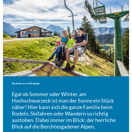
©
Hochschwarzeck Bergbahn
Egal ob Sommer oder Winter, am
Hochschwarzeck ist man der Sonne ein Stück
näher! Hier kann sich die ganze Familie beim
Rodeln, Skifahren oder Wandern so richtig
austoben. Dabei immer im Blick: der herrliche
Blick auf die Berchtesgadener Alpen.