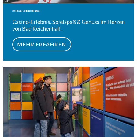
Spielbank Bad Reichenhall
Casino-Erlebnis, Spielspaß & Genuss im Herzen
von Bad Reichenhall.
MEHR ERFAHREN
Meh