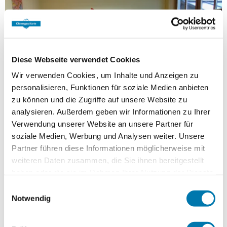
Diese Webseite verwendet Cookies
Wir verwenden Cookies, um Inhalte und Anzeigen zu
personalisieren, Funktionen für soziale Medien anbieten
zu können und die Zugriffe auf unsere Website zu
analysieren. Außerdem geben wir Informationen zu Ihrer
Verwendung unserer Website an unsere Partner für
©
soziale Medien, Werbung und Analysen weiter. Unsere
Partner führen diese Informationen möglicherweise mit
Bücherei Inzell
weiteren Daten zusammen, die Sie ihnen bereitgestellt
Die Gemeindebücherei Inzell im Haus des
haben oder die sie im Rahmen Ihrer Nutzung der Dienste
Gastes bietet eine große Auswahl an Büchern
gesammelt haben.
Einwilligungsauswahl
und Hörbüchern in gemütlicher Atmosphäre –
Notwendig
perfekt zum Schmökern!
MEHR ERFAHREN