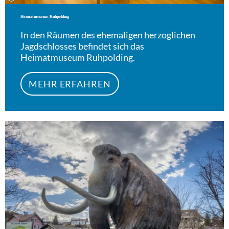
Heimatmuseum Ruhpolding
In den Räumen des ehemaligen herzoglichen
Jagdschlosses befindet sich das
Heimatmuseum Ruhpolding.
MEHR ERFAHREN
Meh