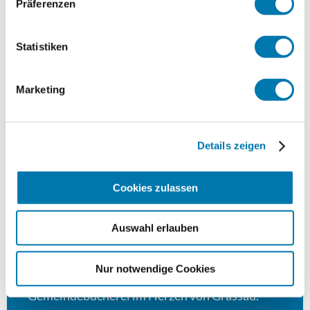
Präferenzen
Statistiken
Meh
Marketing
Details zeigen
Cookies zulassen
Auswahl erlauben
©
Nur notwendige Cookies
Bücherei Grassau
Gemeindebücherei im Herzen von Grassau.