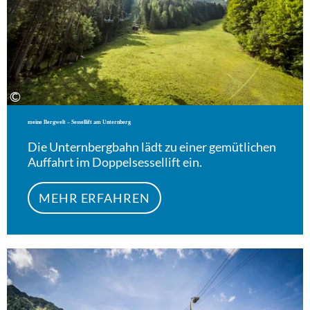
©
meine Bergwelt – Sessellift am Unternberg
Die Unternbergbahn lädt zu einer gemütlichen
Auffahrt im Doppelsessellift ein.
MEHR ERFAHREN
Meh