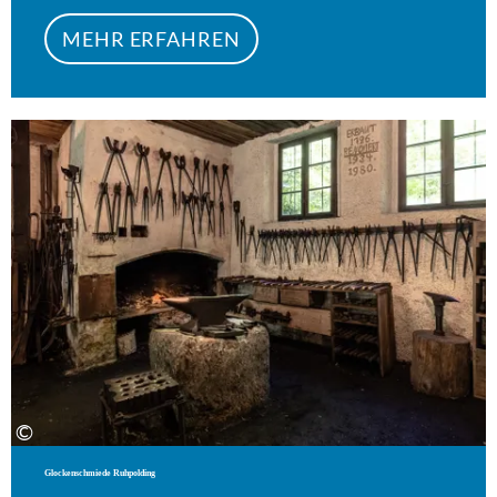
MEHR ERFAHREN
Meh
©
Glockenschmiede Ruhpolding