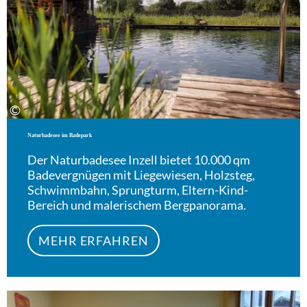
©
Naturbadesee im Badepark
Der Naturbadesee Inzell bietet 10.000 qm
Badevergnügen mit Liegewiesen, Holzsteg,
Schwimmbahn, Sprungturm, Eltern-Kind-
Bereich und malerischem Bergpanorama.
MEHR ERFAHREN
Meh