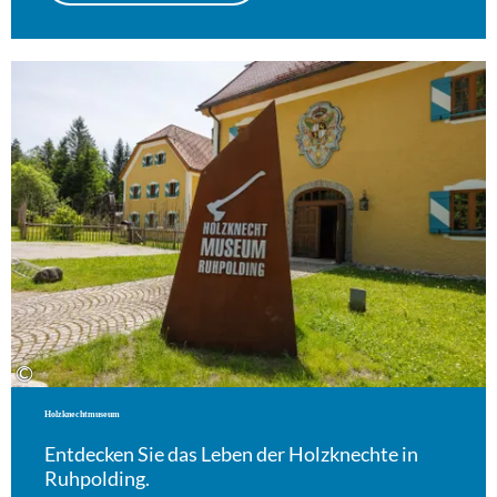
Meh
©
Holzknechtmuseum
Entdecken Sie das Leben der Holzknechte in
Ruhpolding.