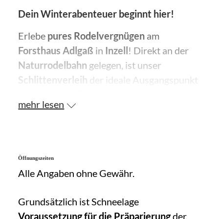
Dein Winterabenteuer beginnt hier!
Erlebe
pures Rodelvergnügen
am
Forsthaus Adlgaß
in
Inzell
! Direkt an der
Naturrodelbahn
gelegen, ist unser
Schlittenverleih
der ideale Ausgangspunkt
für
unvergesslichen Winterspaß
. Leih dir
mehr lesen
bequem vor Ort einen
hochwertigen
Schlitten
aus und stürze dich in das
Schneevergnügen.
Die bestens
präparierte Bahn
garantiert
Öffnungszeiten
Alle Angaben ohne Gewähr.
rasante Abfahrten
für Groß und Klein.
Besonders
magisch
: das Nachtrodeln unter
Grundsätzlich ist Schneelage
stimmungsvollem Flutlicht
! Ob mit
Voraussetzung für die Präparierung
der