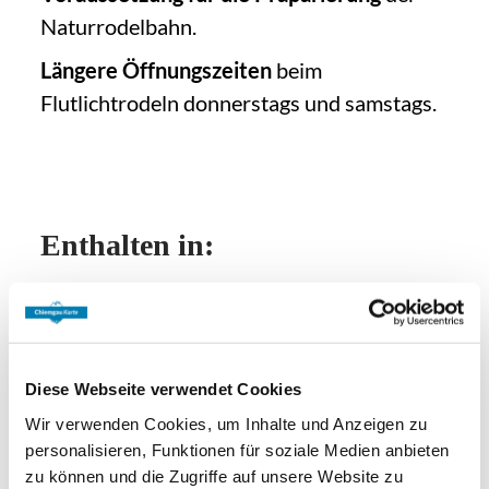
Familie, Freunden oder als
romantisches
Naturrodelbahn.
Erlebnis
– hier kommt jeder auf seine
Kosten.
Längere Öffnungszeiten
beim
Flutlichtrodeln donnerstags und samstags.
Und nach der Abfahrt? Wärm dich im
urigen
Forsthaus mit heißen Getränken
und regionalen Spezialitäten
auf. Genieße
die perfekte Kombination aus Action und
Enthalten in:
Gemütlichkeit.
Also, rein in die
Winterklamotten
und los
geht’s – dein
Schlitten
wartet schon!
Diese Webseite verwendet Cookies
Mit der Chiemgau Karte gibt es pro
Wir verwenden Cookies, um Inhalte und Anzeigen zu
angefangener Urlaubswoche:
personalisieren, Funktionen für soziale Medien anbieten
zu können und die Zugriffe auf unsere Website zu