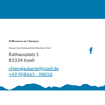
Willkommen im Chiemgau
Chiemgau Karte Betriebsgesellschaft Ruhpolding & Inzell
Rathausplatz 5
83334 Inzell
chiemgaukarte@inzell.de
+49 (0)8665 - 98850
Gut zu wissen
Nutzungsbedi
Impressum
Datenschutzer
ngungen
klärung