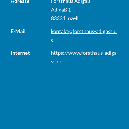
Adresse
Forsthaus Adlgaß
Adlgaß 1
83334 Inzell
E-Mail
kontakt@forsthaus-adlgass.d
e
Internet
https://www.forsthaus-adlga
ss.de