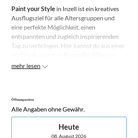
Paint your Style
in Inzell ist ein kreatives
Ausflugsziel für alle Altersgruppen und
eine perfekte Möglichkeit, einen
entspannten und zugleich inspirierenden
Tag zu verbringen. Hier kannst du aus einer
großen Auswahl an
Keramikrohlingen
–
darunter Tassen, Teller, Schalen, Figuren
mehr lesen
und viele andere Formen – dein
persönliches Lieblingsstück auswählen und
es nach Lust und Laune gestalten.
Öffnungszeiten
Dir stehen verschiedene Farben, Pinsel und
Alle Angaben ohne Gewähr.
zahlreiche
kreative Hilfsmittel
wie
Schablonen, Stempel und Klebebänder zur
Heute
Verfügung, um deine Ideen umzusetzen.
08. August 2026