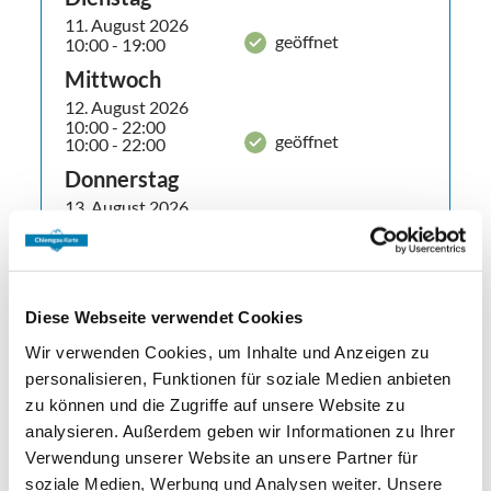
11. August 2026
geöffnet
10:00 - 19:00
Mittwoch
12. August 2026
10:00 - 22:00
geöffnet
10:00 - 22:00
Donnerstag
13. August 2026
geöffnet
14:00 - 19:00
Freitag
14. August 2026
14:00 - 22:00
Diese Webseite verwendet Cookies
geöffnet
14:00 - 22:00
Wir verwenden Cookies, um Inhalte und Anzeigen zu
Sonderöffnungszeiten auf der
Webseite
personalisieren, Funktionen für soziale Medien anbieten
zu können und die Zugriffe auf unsere Website zu
von Paint your Style
.
analysieren. Außerdem geben wir Informationen zu Ihrer
Verwendung unserer Website an unsere Partner für
soziale Medien, Werbung und Analysen weiter. Unsere