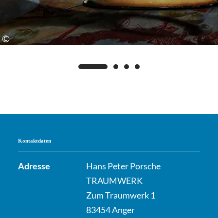
©
Kontaktdaten
Adresse
Hans Peter Porsche
TRAUMWERK
Zum Traumwerk 1
83454 Anger