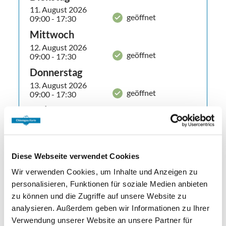
11. August 2026
geöffnet
09:00 - 17:30
Mittwoch
12. August 2026
geöffnet
09:00 - 17:30
Donnerstag
13. August 2026
geöffnet
09:00 - 17:30
Freitag
14. August 2026
geöffnet
09:00 - 17:30
Zusätzliche Öffnungstage im Sommer:
Diese Webseite verwendet Cookies
Sommerzeit ist Ausflugszeit. Deshalb
Wir verwenden Cookies, um Inhalte und Anzeigen zu
personalisieren, Funktionen für soziale Medien anbieten
öffnet das Hans-Peter Porsche Traumwerk
zu können und die Zugriffe auf unsere Website zu
in den Sommerferien zusätzlich an vier
analysieren. Außerdem geben wir Informationen zu Ihrer
Montagen seine Türen.
Verwendung unserer Website an unsere Partner für