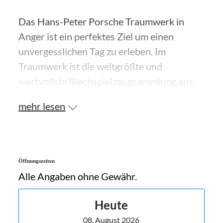
Das Hans-Peter Porsche Traumwerk in
Anger ist ein perfektes Ziel um einen
unvergesslichen Tag zu erleben. Im
Traumwerk ist die weltgrößte und
wertvollste Blechspielzeugsammlung aus
den Jahren 1860 bis 1930, eine
mehr lesen
faszinierende Modellbahnwelt mit einer
beeindruckenden Licht-Performance sowie
einige automobile Klassiker aus dem Hause
Porsche, zu sehen.
Öffnungszeiten
Alle Angaben ohne Gewähr.
Auf den Museumsbesucher wartet
außerdem ein Restaurant mit
Heute
Panoramaterrasse, eine Parkbahn und
08. August 2026