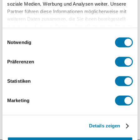
soziale Medien, Werbung und Analysen weiter. Unsere
Partner führen diese Informationen möglicherweise mit
weiteren Daten zusammen, die Sie ihnen bereitgestellt
haben oder die sie im Rahmen Ihrer Nutzung der Dienste
Enthalten in:
gesammelt haben.
Einwilligungsauswahl
Notwendig
Präferenzen
Statistiken
Mit der Chiemgau Karte gibt es pro
angefangener Urlaubswoche:
Marketing
1x freier Eintritt zur Ausstellung
Details zeigen