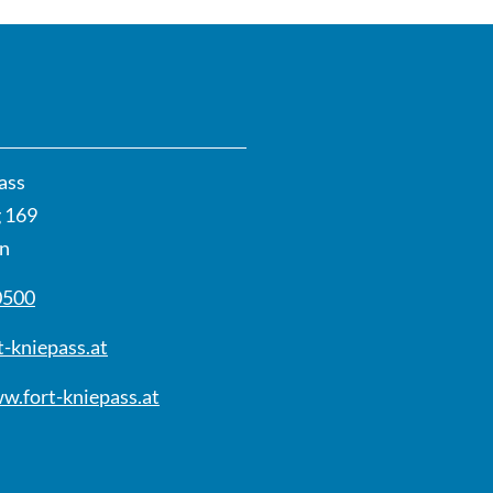
ass
 169
n
0500
t-kniepass.at
w.fort-kniepass.at