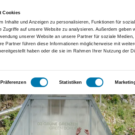
Zum
Zur
Zum
Inhalt
Suche
Footer
t Cookies
 Inhalte und Anzeigen zu personalisieren, Funktionen für sozia
Orte
Unterkunftssuche
Serv
e Zugriffe auf unsere Website zu analysieren. Außerdem geben w
rwendung unserer Website an unsere Partner für soziale Medien
Bergen
We
re Partner führen diese Informationen möglicherweise mit weite
ereitgestellt haben oder die sie im Rahmen Ihrer Nutzung der D
Grassau
Ko
Inzell
FA
Fort Kniepass
Präferenzen
Statistiken
Marketin
Ruhpoldi
ng
Siegsdor
f