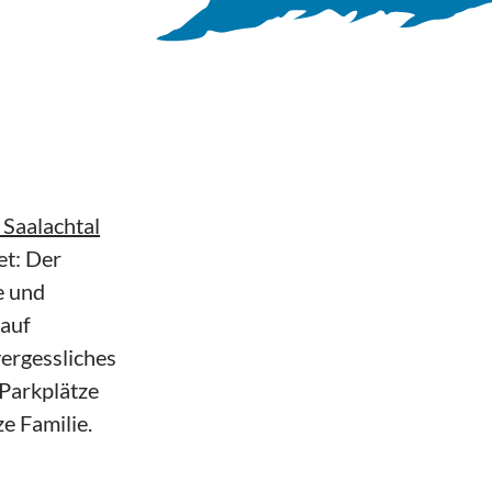
 Saalachtal
et: Der
e und
 auf
vergessliches
Parkplätze
e Familie.