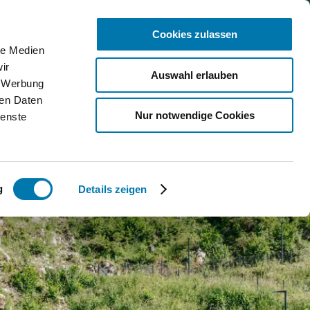
Cookies zulassen
le Medien
ice
ir
Auswahl erlauben
, Werbung
bcams
ren Daten
Nur notwendige Cookies
ienste
ntakt
Qs
g
Details zeigen