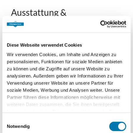
Ausstattung &
Informationen
An- und Abreise
Diese Webseite verwendet Cookies
Wir verwenden Cookies, um Inhalte und Anzeigen zu
Anreise: 14:00 - 20:00
Abreise: 07:00 - 11:00
personalisieren, Funktionen für soziale Medien anbieten
zu können und die Zugriffe auf unsere Website zu
Services
analysieren. Außerdem geben wir Informationen zu Ihrer
Verwendung unserer Website an unsere Partner für
Nahverkehr in der Nähe
kostenloser Parkplatz
soziale Medien, Werbung und Analysen weiter. Unsere
Zahlungsoptionen vor Ort
Parkplatz am Haus
Flexible Stornierung
Partner führen diese Informationen möglicherweise mit
weiteren Daten zusammen, die Sie ihnen bereitgestellt
Ausschließlich Barzahlung
Ausstattung
haben oder die sie im Rahmen Ihrer Nutzung der Dienste
gesammelt haben.
Einwilligungsauswahl
kostenloses W-LAN (in der gesamten Unterkunft)
Notwendig
Richtlinien