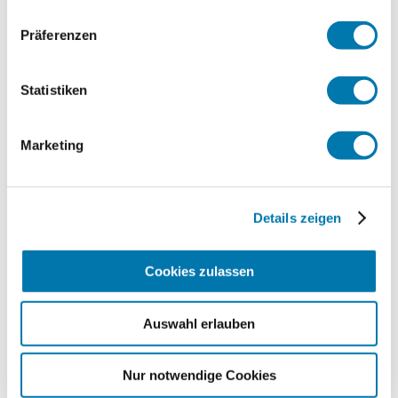
Skiaufbewahrung
Kinder willkommen
Haustiere nicht erlaubt
Präferenzen
Aktivitäten
Nichtraucherunterkunft (Alle öffentlichen und
privaten Bereiche sind Nichtraucherzonen)
Radfahren
Skifahren
Wandern
Statistiken
Skifahren
Skiaufbewahrung
Marketing
Sprachen
Deutsch
Lage
Details zeigen
Besonders ruhige Lage
Radfahren
Cookies zulassen
Fahrradgarage abschließbar
Auswahl erlauben
Nur notwendige Cookies
Zusatzleistungen