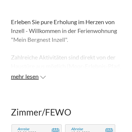
Erleben Sie pure Erholung im Herzen von
Inzell - Willkommen in der Ferienwohnung
"Mein Bergnest Inzell".
Zahlreiche Aktivitäten sind direkt von der
Haustüre aus möglich (Moor-Erlebnis-Pfad,
Soccerpark, Fahrradtouren, Wandertouren,
mehr lesen
Gastronomie etc.).
Erkunde von hier aus auch den Chiemsee,
Salzburg, Berchtesgaden oder/und
Zimmer/FEWO
Ruhpolding.
Anreise
Abreise