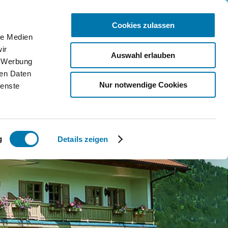
Cookies zulassen
le Medien
ice
ir
Auswahl erlauben
, Werbung
bcams
ren Daten
Nur notwendige Cookies
ienste
ntakt
Qs
g
Details zeigen