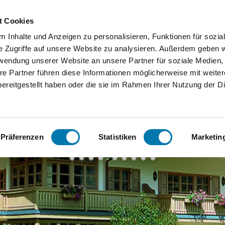
Zum
Zur
Zum
Inhalt
Suche
Footer
t Cookies
 Inhalte und Anzeigen zu personalisieren, Funktionen für sozia
Orte
Unterkunftssuche
Serv
e Zugriffe auf unsere Website zu analysieren. Außerdem geben w
rwendung unserer Website an unsere Partner für soziale Medien
Bergen
We
re Partner führen diese Informationen möglicherweise mit weite
ereitgestellt haben oder die sie im Rahmen Ihrer Nutzung der D
Grassau
Ko
Inzell
FA
Landhaus Kramer inkl. Chiemgaukarte
Präferenzen
Statistiken
Marketin
Ruhpoldi
-
ng
Siegsdor
f