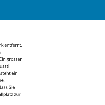
rk entfernt.
n
Ein grosser
sstil
steht ein
he,
dass Sie
lplatz zur