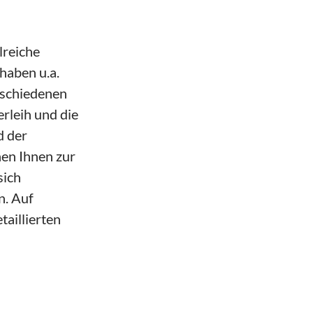
lreiche
haben u.a.
rschiedenen
rleih und die
d der
en Ihnen zur
sich
n. Auf
aillierten