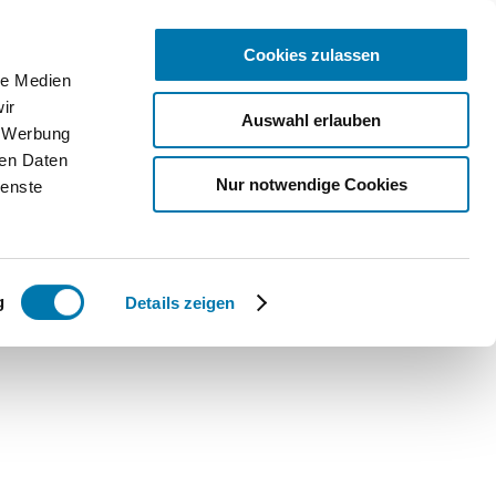
Cookies zulassen
le Medien
ice
ir
Auswahl erlauben
, Werbung
bcams
ren Daten
Nur notwendige Cookies
ienste
ntakt
Qs
g
Details zeigen