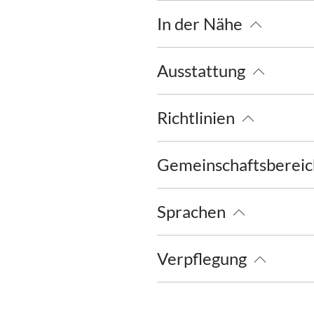
Brötchenservice
In der Nähe
Bahnhof
Tourist Informatio
Ausstattung
kostenloses W-LAN (in der ge
Richtlinien
Kinder willkommen
Nichtra
Gemeinschaftsberei
Garten
Liegewiese
Sonn
Sprachen
Deutsch
Englisch
Verpflegung
Brötchenservice