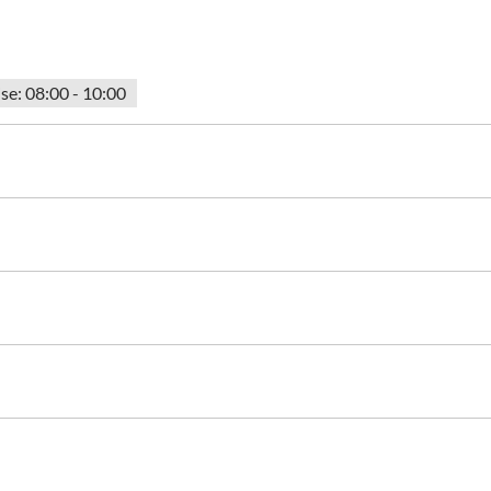
se: 08:00 - 10:00
lung vom Bahnhof
Fahrradparkplätze
Feuerlöscher in der 
a
 Jahren