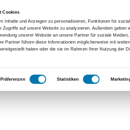
Zum
Zur
Zum
Inhalt
Suche
Footer
t Cookies
 Inhalte und Anzeigen zu personalisieren, Funktionen für sozia
Orte
Unterkunftssuche
Serv
e Zugriffe auf unsere Website zu analysieren. Außerdem geben w
rwendung unserer Website an unsere Partner für soziale Medien
Bergen
We
re Partner führen diese Informationen möglicherweise mit weite
ereitgestellt haben oder die sie im Rahmen Ihrer Nutzung der D
Grassau
Ko
Höglhof inkl. Chiemgaukarte
Inzell
FA
Präferenzen
Statistiken
Marketin
Ruhpoldi
ng
Siegsdor
f