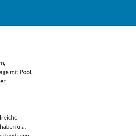
em,
age mit Pool,
ßer
lreiche
haben u.a.
rschiedenen