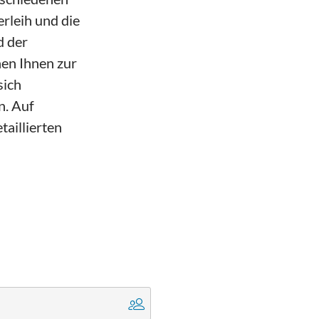
rleih und die
d der
en Ihnen zur
sich
n. Auf
aillierten