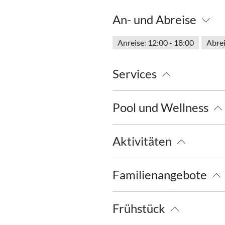
An- und Abreise
Anreise: 12:00 - 18:00
Abrei
Services
kostenloser Parkplatz
Abho
Pool und Wellness
Parkplatz am Haus
Schwimmbad (aussen)
Saun
Aktivitäten
Touren zu Fuß
Wandern
Familienangebote
Kostenfreies Babybett von 0-2
Frühstück