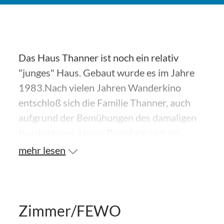
Das Haus Thanner ist noch ein relativ
"junges" Haus. Gebaut wurde es im Jahre
1983.Nach vielen Jahren Wanderkino
entschloß sich die Familie Thanner, auch
aufgrund der Bemühungen des damaligen
Kurdirektors, Herrn Preinfalk, sich im
"Inzeller Außerfeld" niederzulassen und ein
mehr lesen
Kino zu eröffnen. Inzeller Stammgäste
kennen meist noch das kleine gemütliche
Kino in den Kellerräumen. Hier wurde jeder
noch persönlich begrüßt, denn Frau
Zimmer/FEWO
Thanner kannte die meisten Kinobesucher