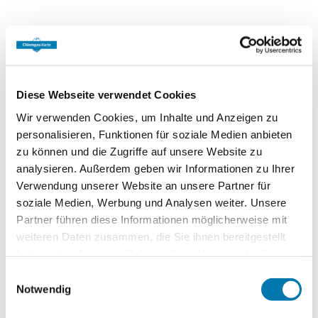
Ausstattung &
Informationen
Diese Webseite verwendet Cookies
Wir verwenden Cookies, um Inhalte und Anzeigen zu
An- und Abreise
personalisieren, Funktionen für soziale Medien anbieten
zu können und die Zugriffe auf unsere Website zu
Anreise: 15:00 - 20:00
Abreise: 08:00 - 10:00
analysieren. Außerdem geben wir Informationen zu Ihrer
Verwendung unserer Website an unsere Partner für
soziale Medien, Werbung und Analysen weiter. Unsere
Services
Partner führen diese Informationen möglicherweise mit
weiteren Daten zusammen, die Sie ihnen bereitgestellt
Nahverkehr in der Nähe
kostenloser Parkplatz
Zahlungsoptionen vor Ort
haben oder die sie im Rahmen Ihrer Nutzung der Dienste
Grundstück umzäunt
Parkplatz am Haus
gesammelt haben.
Einwilligungsauswahl
Ausschließlich Barzahlung
Notwendig
Aktivitäten