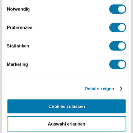
gesammelt haben.
Einwilligungsauswahl
Kinder willkommen
Raucher willkommen
Notwendig
Aktivitäten
Radfahren
Präferenzen
Gemeinschaftsbereiche
Garten
Grillmöglichkeit
Statistiken
Skifahren
Sonnenstühle/-liegen
Terrasse
Marketing
Skiaufbewahrung
Sprachen
Deutsch
Englisch
Familienangebote
Details zeigen
Brettspiele/Puzzle
Cookies zulassen
Radfahren
Fahrradgarage abschließbar
Auswahl erlauben