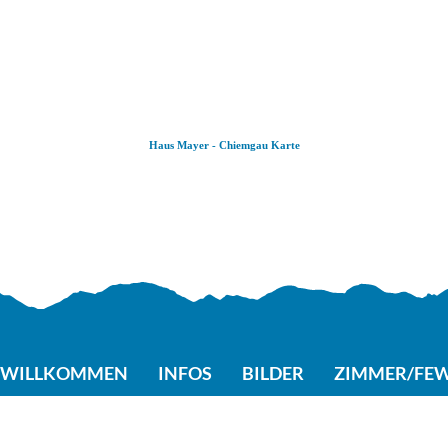
Zum
Zur
Zum
Inhalt
Suche
Footer
Haus Mayer - Chiemgau Karte
WILLKOMMEN
INFOS
BILDER
ZIMMER/FE