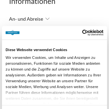
Informationen
An- und Abreise
Anreise: 14:00 - 20:00
Abreise: 08:00 - 10:00
Services
Diese Webseite verwendet Cookies
Nahverkehr in der Nähe
kostenloser Parkplatz
Wir verwenden Cookies, um Inhalte und Anzeigen zu
Zahlungsoptionen vor Ort
Parkplatz am Haus
Gepäckaufbewahrung
personalisieren, Funktionen für soziale Medien anbieten
zu können und die Zugriffe auf unsere Website zu
Raucherbereich
Ausschließlich Barzahlung
Ausstattung
analysieren. Außerdem geben wir Informationen zu Ihrer
Verwendung unserer Website an unsere Partner für
kostenloses W-LAN (in der gesamten Unterkunft)
soziale Medien, Werbung und Analysen weiter. Unsere
Nachhaltigkeit
Partner führen diese Informationen möglicherweise mit
Skiaufbewahrung
weiteren Daten zusammen, die Sie ihnen bereitgestellt
100% Ökostrom
haben oder die sie im Rahmen Ihrer Nutzung der Dienste
Richtlinien