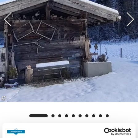
können Sie die Region in vollen Zügen
erleben und sich gleichzeitig von vielen
kostenfreien Angeboten überraschen
lassen. Auf Wunsch senden wir Ihnen gerne
weitere Informationen und die detaillierten
Nutzungsbedingungen zu.
©