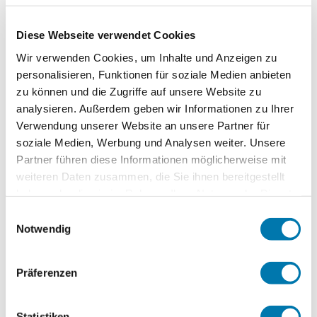
Ausstattung &
Diese Webseite verwendet Cookies
Informationen
Wir verwenden Cookies, um Inhalte und Anzeigen zu
personalisieren, Funktionen für soziale Medien anbieten
zu können und die Zugriffe auf unsere Website zu
An- und Abreise
analysieren. Außerdem geben wir Informationen zu Ihrer
Verwendung unserer Website an unsere Partner für
Anreise: 12:00 - 18:00
Abreise: 08:00 - 10:00
soziale Medien, Werbung und Analysen weiter. Unsere
Partner führen diese Informationen möglicherweise mit
Services
weiteren Daten zusammen, die Sie ihnen bereitgestellt
haben oder die sie im Rahmen Ihrer Nutzung der Dienste
kostenloser Parkplatz
Gepäckaufbewahrung
gesammelt haben.
Einwilligungsauswahl
In der Nähe
Notwendig
Bahnhof
Tourist Information
Ausstattung
Präferenzen
kostenloses W-LAN (in der gesamten Unterkunft)
Richtlinien
Statistiken