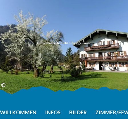
Zum
Zur
Zum
Inhalt
Suche
Footer
Hansenbauernhof inkl. Chiemgaukarte
©
WILLKOMMEN
INFOS
BILDER
ZIMMER/FE