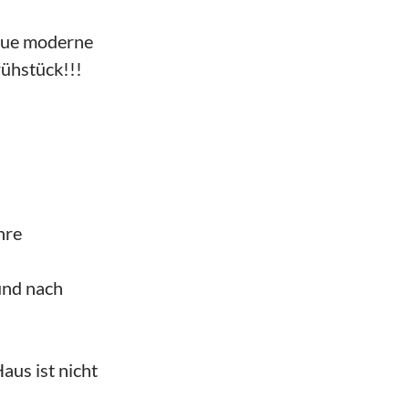
eue moderne
ühstück!!!
hre
 und nach
aus ist nicht