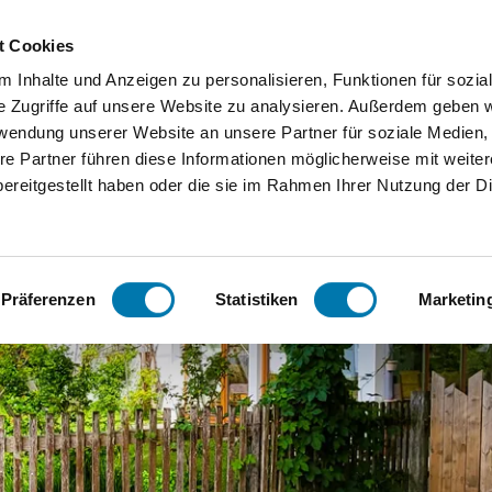
Zum
Zur
Zum
Inhalt
Suche
Footer
t Cookies
 Inhalte und Anzeigen zu personalisieren, Funktionen für sozia
Orte
Unterkunftssuche
Serv
e Zugriffe auf unsere Website zu analysieren. Außerdem geben w
rwendung unserer Website an unsere Partner für soziale Medien
Bergen
We
re Partner führen diese Informationen möglicherweise mit weite
ereitgestellt haben oder die sie im Rahmen Ihrer Nutzung der D
Grassau
Ko
Inzell
FA
Ferienwohnungen Hörterer | Chiemgau Karte
Präferenzen
Statistiken
Marketin
Ruhpoldi
ng
Siegsdor
f