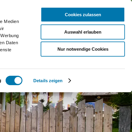
Cookies zulassen
le Medien
ice
ir
Auswahl erlauben
, Werbung
bcams
ren Daten
Nur notwendige Cookies
ienste
ntakt
Qs
g
Details zeigen