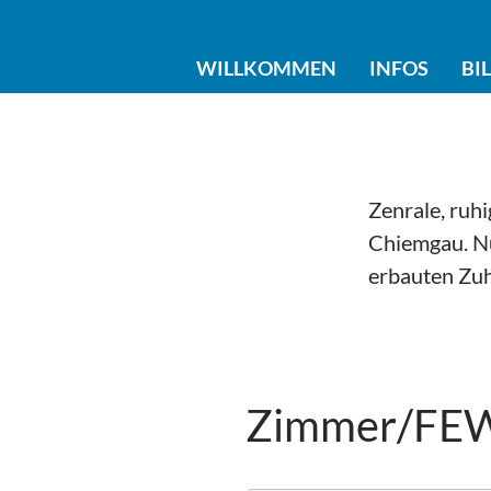
WILLKOMMEN
INFOS
BI
Zenrale, ruh
Chiemgau. Nu
erbauten Zuh
Zimmer/FE