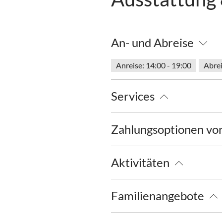
An- und Abreise
Anreise: 14:00 - 19:00
Abrei
Services
Nahverkehr in der Nähe
kos
Zahlungsoptionen vo
Ausschließlich Barzahlung
Aktivitäten
Minigolf
Radfahren
Tenn
Familienangebote
Kostenfreies Babybett von 0-2