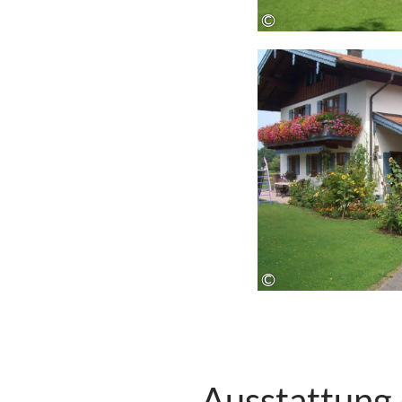
©
©
Ausstattung