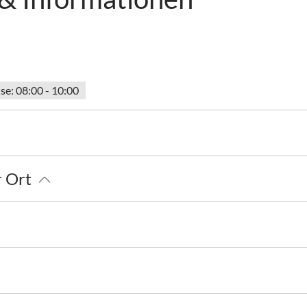
se: 08:00 - 10:00
tenloser Parkplatz
Abholung vom Bahnhof
Fahrradparkplä
r Ort
isplatz
Touren zu Fuß
Wandern
 Jahren
Schlittenverleih