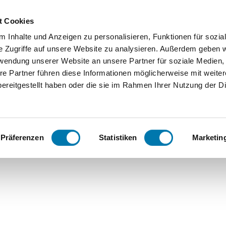
Zum
Zur
Zum
Inhalt
Suche
Footer
t Cookies
 Inhalte und Anzeigen zu personalisieren, Funktionen für sozia
Orte
Unterkunftssuche
Serv
e Zugriffe auf unsere Website zu analysieren. Außerdem geben w
rwendung unserer Website an unsere Partner für soziale Medien
Bergen
We
re Partner führen diese Informationen möglicherweise mit weite
ereitgestellt haben oder die sie im Rahmen Ihrer Nutzung der D
Grassau
Ko
Ferienwohnungen Gehmacher - inkl. Chiemgau Karte
Inzell
FA
Präferenzen
Statistiken
Marketin
Ruhpoldi
ng
Siegsdor
f