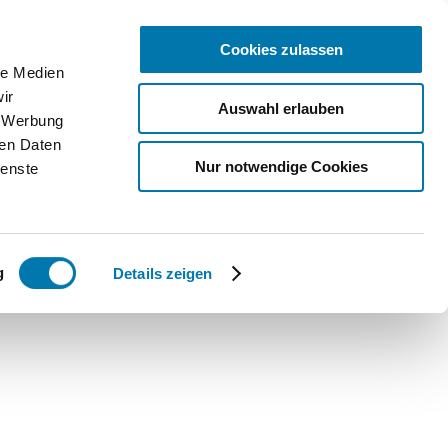
Cookies zulassen
le Medien
ice
ir
Auswahl erlauben
, Werbung
bcams
ren Daten
Nur notwendige Cookies
ienste
ntakt
Qs
g
Details zeigen