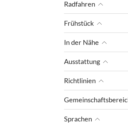
Radfahren
Fahrradgarage abschließbar
Frühstück
Brötchenservice
In der Nähe
Bahnhof
Ausstattung
kostenloses W-LAN (in der ge
Richtlinien
Kinder willkommen
Gemeinschaftsberei
Garten
Grillmöglichkeit
Sprachen