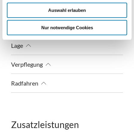
Skiaufbewahrung
Gemeinschaftsbereiche
Auswahl erlauben
Grillmöglichkeit
Sonnenschirme
Sprachen
Nur notwendige Cookies
Sonnenstühle/-liegen
Terrasse
Deutsch
Lage
Besonders ruhige Lage
Verpflegung
Brötchenservice
Radfahren
Ladestation für E-Bikes
Zusatzleistungen