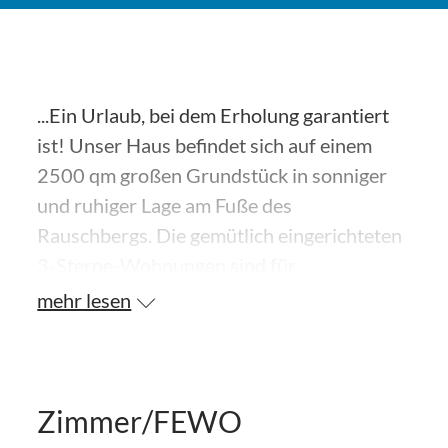
...Ein Urlaub, bei dem Erholung garantiert
ist! Unser Haus befindet sich auf einem
2500 qm großen Grundstück in sonniger
und ruhiger Lage am Fuße des
Rauschbergs. Die gemütlich eingerichteten
3-Sterne-Wohnungen sind für
Nichtraucher bestimmt, verfügen über
mehr lesen
Sonnenterrassen, und sind bestens
ausgestattet. Wanderwege und
Langlaufloipen führen direkt an unserem
Haus vorbei. Kneippanlage in der Nähe. Für
Zimmer/FEWO
Golfbegeisterete bieten wir besondere