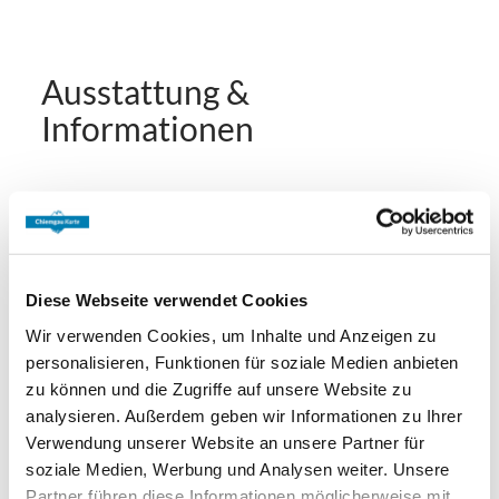
Ausstattung &
Informationen
An- und Abreise
Anreise: 15:00 - 18:00
Abreise: 08:00 - 10:00
Diese Webseite verwendet Cookies
Services
Wir verwenden Cookies, um Inhalte und Anzeigen zu
personalisieren, Funktionen für soziale Medien anbieten
Nahverkehr in der Nähe
kostenloser Parkplatz
zu können und die Zugriffe auf unsere Website zu
Zahlungsoptionen vor Ort
Gepäckaufbewahrung
analysieren. Außerdem geben wir Informationen zu Ihrer
Behindertengerechte Parkplätze
Verwendung unserer Website an unsere Partner für
Ausschließlich Barzahlung
Aktivitäten
soziale Medien, Werbung und Analysen weiter. Unsere
Fahrradparkplätze
Parkplatz am Haus
Partner führen diese Informationen möglicherweise mit