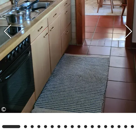
Regiobahn zwischen Ruhpolding und
Traunstein stehen Ihnen zur Verfügung. So
können Sie die Region in vollen Zügen
erleben und sich gleichzeitig von vielen
kostenfreien Angeboten überraschen
lassen. Auf Wunsch senden wir Ihnen gerne
weitere Informationen und die detaillierten
Nutzungsbedingungen zu.
©