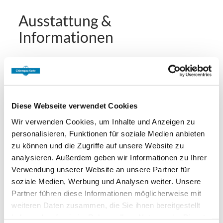
begrüßen zu dürfen. Ihr Zellerbäck-Team
Ausstattung &
Informationen
An- und Abreise
Anreise: 14:00 - 19:00
Abreise: 05:00 - 09:30
Diese Webseite verwendet Cookies
Wir verwenden Cookies, um Inhalte und Anzeigen zu
Services
personalisieren, Funktionen für soziale Medien anbieten
zu können und die Zugriffe auf unsere Website zu
Nahverkehr in der Nähe
kostenloser Parkplatz
Zahlungsoptionen vor Ort
analysieren. Außerdem geben wir Informationen zu Ihrer
Gepäckaufbewahrung
Abholung vom Bahnhof
Verwendung unserer Website an unsere Partner für
Feuerlöscher in der Unterkunft
Ausschließlich Barzahlung
soziale Medien, Werbung und Analysen weiter. Unsere
Aktivitäten
Parkplatz am Haus
Partner führen diese Informationen möglicherweise mit
weiteren Daten zusammen, die Sie ihnen bereitgestellt
Angeln
Bogenschießen
Fahrradtouren
haben oder die sie im Rahmen Ihrer Nutzung der Dienste
Ausstattung