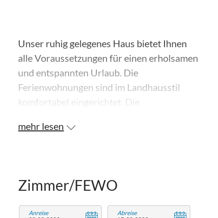
Unser ruhig gelegenes Haus bietet Ihnen
alle Voraussetzungen für einen erholsamen
und entspannten Urlaub. Die
Ferienwohnungen sind im Landhausstil
komfortabel eingerichtet. Die
Appartements verfügen alle über eine gut
mehr lesen
ausgestattete Küche, sep. Schlafzimmer,
Wohnzimmer zum Teil mit Kachelofen, Bad
mit Dusche/WC und Föhn, Kabel-TV,
Stereoanlage, Safe und Balkon mit
Zimmer/FEWO
Bergblick. Wander- und Radwege,
Langlaufloipen, Golfplatz, Bushaltestelle,
Anreise
Abreise