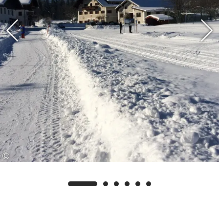
kostenloser Radverleih und die Nutzung
öffentlicher Verkehrsmittel wie der
regionalen Busse und der Bayerischen
Regiobahn zwischen Ruhpolding und
Traunstein stehen Ihnen zur Verfügung. So
können Sie die Region in vollen Zügen
erleben und sich gleichzeitig von vielen
kostenfreien Angeboten überraschen
lassen. Auf Wunsch senden wir Ihnen gerne
weitere Informationen und die detaillierten
Nutzungsbedingungen zu.
©
Ebenso ist auch Ihr vierbeiniger Begleiter
(Hund) bei uns willkommen. Wir würden
uns freuen, Sie schon bald bei uns