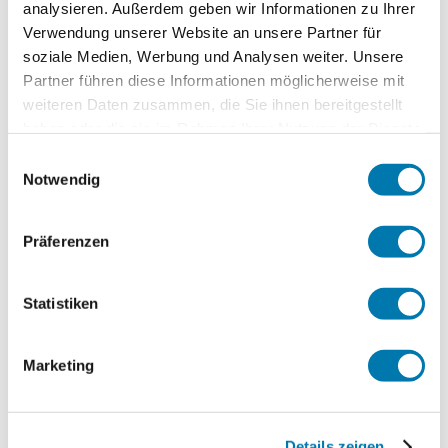
analysieren. Außerdem geben wir Informationen zu Ihrer
Ausstattung &
Verwendung unserer Website an unsere Partner für
soziale Medien, Werbung und Analysen weiter. Unsere
Informationen
Partner führen diese Informationen möglicherweise mit
weiteren Daten zusammen, die Sie ihnen bereitgestellt
haben oder die sie im Rahmen Ihrer Nutzung der Dienste
An- und Abreise
gesammelt haben.
Einwilligungsauswahl
Notwendig
Anreise: 16:00 - 20:00
Abreise: 08:00 - 10:00
Präferenzen
Services
kostenloser Parkplatz
Parkplatz am Haus
Statistiken
Zahlungsoptionen vor Ort
Ausschließlich Barzahlung
Marketing
Ausstattung
kostenloses W-LAN (in der gesamten Unterkunft)
Aktivitäten
Details zeigen