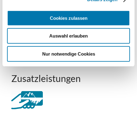
Golfplatz (Entfernung max. 3 km)
Langlaufen
Richtlinien
Cookies zulassen
Minigolf
Radfahren
Skifahren
Wandern
Haustiere nicht erlaubt
Sprachen
Auswahl erlauben
Nichtraucherunterkunft (Alle öffentlichen und
privaten Bereiche sind Nichtraucherzonen)
Deutsch
Nur notwendige Cookies
Zusatzleistungen