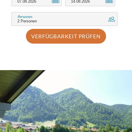
gerade mal 5-10 Minuten zu Fuß.
Personen
Ihr Vorteil: Wir sind Partnerbetrieb der
Chiemgau Karte
VERFÜGBARKEIT PRÜFEN
Bei Ihrer Anreise erhalten Sie die Chiemgau
Karte, mit der Sie zahlreiche kostenlose
Angebote in und um Ruhpolding genießen
können. Sie haben u.a. Zugang zu
Bergbahnen, Skiliften und Erlebnisbädern
sowie zu verschiedenen Museen und
geführten Wanderungen. Auch ein
kostenloser Radverleih und die Nutzung
öffentlicher Verkehrsmittel wie der
regionalen Busse und der Bayerischen
Regiobahn zwischen Ruhpolding und