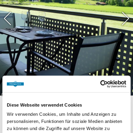
Traunstein stehen Ihnen zur Verfügung. So
können Sie die Region in vollen Zügen
erleben und sich gleichzeitig von vielen
kostenfreien Angeboten überraschen
lassen. Auf Wunsch senden wir Ihnen gerne
weitere Informationen und die detaillierten
Nutzungsbedingungen zu.
©
Diese Webseite verwendet Cookies
Wir verwenden Cookies, um Inhalte und Anzeigen zu
personalisieren, Funktionen für soziale Medien anbieten
zu können und die Zugriffe auf unsere Website zu