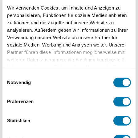
Ausstattung &
Wir verwenden Cookies, um Inhalte und Anzeigen zu
Informationen
personalisieren, Funktionen für soziale Medien anbieten
zu können und die Zugriffe auf unsere Website zu
analysieren. Außerdem geben wir Informationen zu Ihrer
Verwendung unserer Website an unsere Partner für
Services
soziale Medien, Werbung und Analysen weiter. Unsere
Partner führen diese Informationen möglicherweise mit
kostenloser Parkplatz
Parkplatz am Haus
weiteren Daten zusammen, die Sie ihnen bereitgestellt
haben oder die sie im Rahmen Ihrer Nutzung der Dienste
Zahlungsoptionen vor Ort
gesammelt haben.
Einwilligungsauswahl
Notwendig
Ausschließlich Barzahlung
In der Nähe
Präferenzen
Bahnhof
Tourist Information
Ausstattung
Statistiken
kostenloses W-LAN (in der gesamten Unterkunft)
Gemeinschaftsbereiche