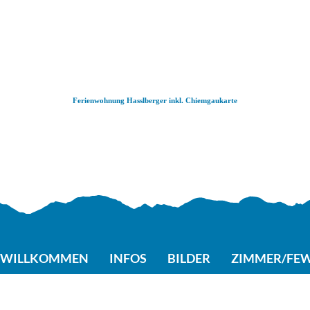
Zum
Zur
Zum
Inhalt
Suche
Footer
Ferienwohnung Hasslberger inkl. Chiemgaukarte
WILLKOMMEN
INFOS
BILDER
ZIMMER/FE