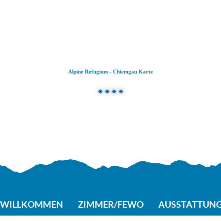
Zum
Zur
Zum
Inhalt
Suche
Footer
Alpine Refugium - Chiemgau Karte
WILLKOMMEN
ZIMMER/FEWO
AUSSTATTUN