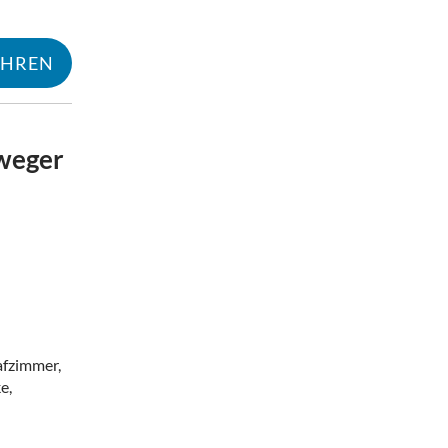
AHREN
weger
Mehr erfahren
afzimmer,
e,