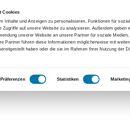
Zum
Zur
Zum
Inhalt
Suche
Footer
t Cookies
 Inhalte und Anzeigen zu personalisieren, Funktionen für sozia
Orte
Unterkunftssuche
Serv
e Zugriffe auf unsere Website zu analysieren. Außerdem geben w
rwendung unserer Website an unsere Partner für soziale Medien
Bergen
We
re Partner führen diese Informationen möglicherweise mit weite
ereitgestellt haben oder die sie im Rahmen Ihrer Nutzung der D
Grassau
Ko
Startseite
Volltextsuche
Inzell
FA
Präferenzen
Statistiken
Marketin
Suche
Ruhpoldi
ng
Siegsdor
f