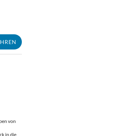
AHREN
Mehr erfahren
eben von
ck in die