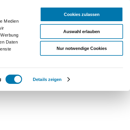
Cookies zulassen
le Medien
ice
ir
Auswahl erlauben
, Werbung
bcams
ren Daten
Nur notwendige Cookies
ienste
ntakt
Qs
g
Details zeigen