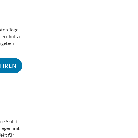
sten Tage
uernhof zu
umgeben
AHREN
Mehr erfahren
le Skilift
elegen mit
ekt für