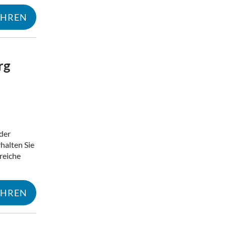
AHREN
rg
Mehr erfahren
 der
halten Sie
reiche
AHREN