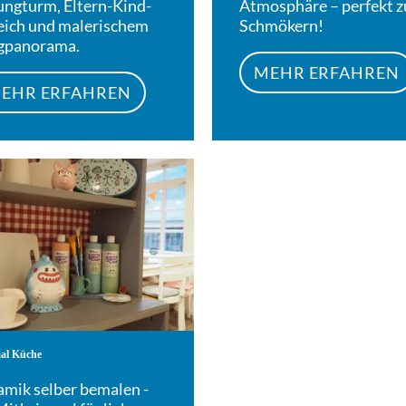
ungturm, Eltern-Kind-
Atmosphäre – perfekt 
eich und malerischem
Schmökern!
gpanorama.
MEHR ERFAHREN
EHR ERFAHREN
Mehr erfahren
al Küche
amik selber bemalen -