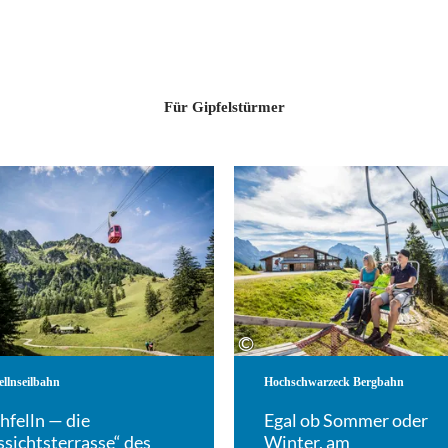
Für Gipfelstürmer
Mehr erfahren
©
ellnseilbahn
Hochschwarzeck Bergbahn
hfelln — die
Egal ob Sommer oder
sichtsterrasse“ des
Winter, am