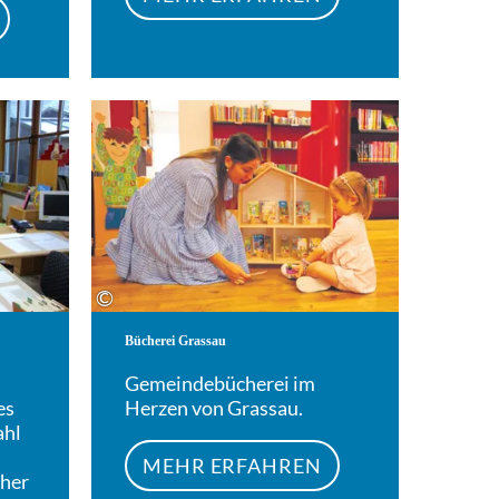
Mehr erfahren
Mehr erfahren
©
Bücherei Grassau
Gemeindebücherei im
es
Herzen von Grassau.
ahl
MEHR ERFAHREN
cher