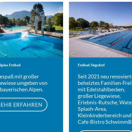
Mehr erfahren
©
Alpina Freibad
Freibad Siegsdorf
espaß mit großer
Seit 2021 neu renoviert
gewiese umgeben von
beheiztes Familien-Fre
 bayerischen Alpen.
mit Edelstahlbecken,
großer Liegewiese,
Erlebnis-Rutsche, Wate
EHR ERFAHREN
Splash-Area,
Kleinkinderbereich und
Cafe-Bistro SchwimmB