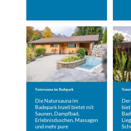
Mehr erfahren
©
©
Natursauna im Badepark
Natur
Die Natursauna im
Der
Badepark Inzell bietet mit
bie
Saunen, Dampfbad,
Bad
Erlebnisduschen, Massagen
Lie
und mehr pure
Sch