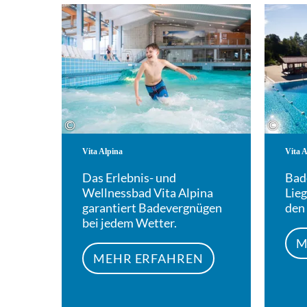
Mehr erfahren
©
©
Vita Alpina
Vita 
Das Erlebnis- und
Bad
Wellnessbad Vita Alpina
Lie
garantiert Badevergnügen
den
bei jedem Wetter.
M
MEHR ERFAHREN