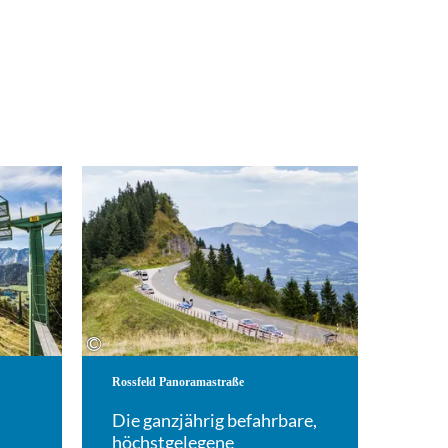
Mehr erfahren
Mehr erfahren
©
Rossfeld Panoramastraße
Die ganzjährig befahrbare,
höchstgelegene