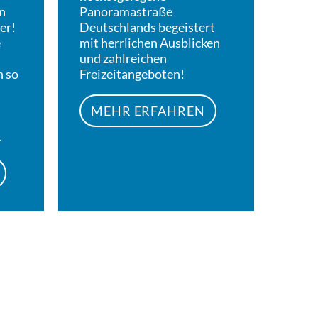
n
Panoramastraße
er!
Deutschlands begeistert
e
mit herrlichen Ausblicken
und zahlreichen
n so
Freizeitangeboten!
MEHR ERFAHREN
.