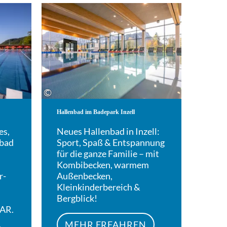
Mehr erfahren
Mehr erfahren
©
Hallenbad im Badepark Inzell
es,
Neues Hallenbad in Inzell:
ibad
Sport, Spaß & Entspannung
für die ganze Familie – mit
Kombibecken, warmem
r-
Außenbecken,
Kleinkinderbereich &
Bergblick!
AR.
MEHR ERFAHREN