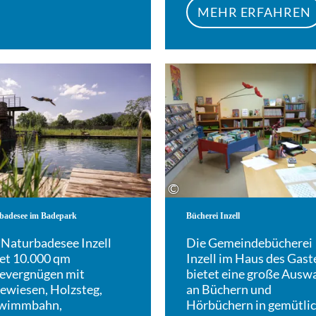
MEHR ERFAHREN
Mehr erfahren
©
badesee im Badepark
Bücherei Inzell
 Naturbadesee Inzell
Die Gemeindebücherei
tet 10.000 qm
Inzell im Haus des Gast
evergnügen mit
bietet eine große Ausw
gewiesen, Holzsteg,
an Büchern und
wimmbahn,
Hörbüchern in gemütli