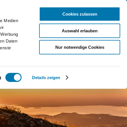
Cookies zulassen
le Medien
ice
ir
Auswahl erlauben
, Werbung
bcams
ren Daten
Nur notwendige Cookies
ienste
ntakt
Qs
g
Details zeigen