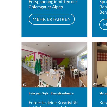
Entspannung inmitten der
Spr
Chiemgauer Alpen.
Ber
Ber
MEHR ERFAHREN
M
Mehr erfahren
©
©
Paint your Style - Keramikmalstudio
Mal m
Entdecke deine Kreativität
Ker