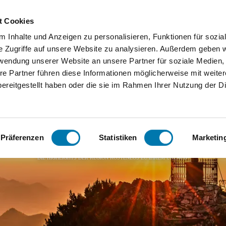
Zum
Zur
Zum
Inhalt
Suche
Footer
t Cookies
 Inhalte und Anzeigen zu personalisieren, Funktionen für sozia
Orte
Unterkunftssuche
Serv
e Zugriffe auf unsere Website zu analysieren. Außerdem geben w
rwendung unserer Website an unsere Partner für soziale Medien
Bergen
We
re Partner führen diese Informationen möglicherweise mit weite
ereitgestellt haben oder die sie im Rahmen Ihrer Nutzung der D
Grassau
Ko
Inzell
FA
Chiemgau Karte
Präferenzen
Statistiken
Marketin
Ruhpoldi
DIE HIGHLIGHTS DER REGION KOSTENLOS ZU IHREM URLAUB!
ng
Siegsdor
f