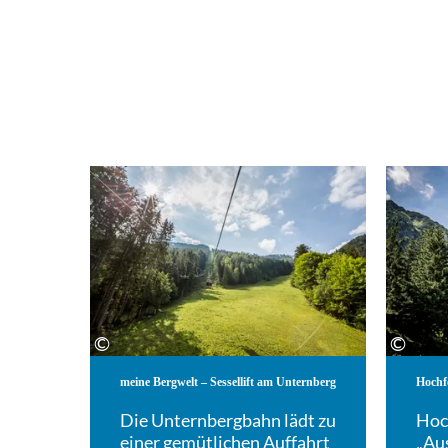
Mehr erfahren
©
©
meine Bergwelt – Sessellift am Unternberg
Hochf
Die Unternbergbahn lädt zu
Hoc
einer gemütlichen Auffahrt
„Aus